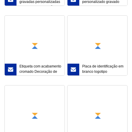
gravadas personalizadas
personalizado gravado
Placa de identificação
em metal gravado em aço
gravada Placa de
inoxidável logotipo
identificação de
etiqueta placa de
equipamento de metal
identificação
Etiqueta com acabamento
Placa de identificação em
cromado Decoração de
branco logotipo
letras Logotipo Placa de
personalizado placa de
identificação Distintivos
identificação de aço
de corpo
inoxidável escovado
industrial