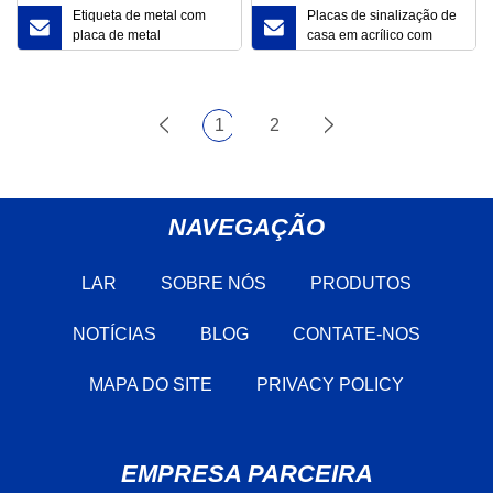
Etiqueta de metal com
Placas de sinalização de
placa de metal
casa em acrílico com
personalizada e placa de
efeito de vidro
identificação com logotipo
transparente Placas de
de todos os tipos de
porta com painel de
etiquetas de metal
endereços de plástico de
1
2
25 cm Número da porta e
placa de nome da rua
NAVEGAÇÃO
LAR
SOBRE NÓS
PRODUTOS
NOTÍCIAS
BLOG
CONTATE-NOS
MAPA DO SITE
PRIVACY POLICY
EMPRESA PARCEIRA