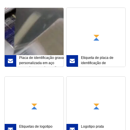
2,05X3,05m vidro plástico
Distintivo
acrílico para
termoformação a vácuo
Placa de identificação gravada
Etiqueta de placa de
personalizada em aço
identificação de
inoxidável/alumínio/latão/cobre
policarbonato colorido
com fita de transferência
para painel de controle
Etiquetas de logotipo
Logotipo prata